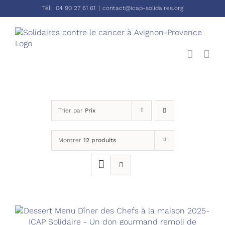
Passer
Tél :
04 90 27 61 61
|
contact@icap-solidaires.org
au
contenu
Trier par
Prix
Montrer
12 produits