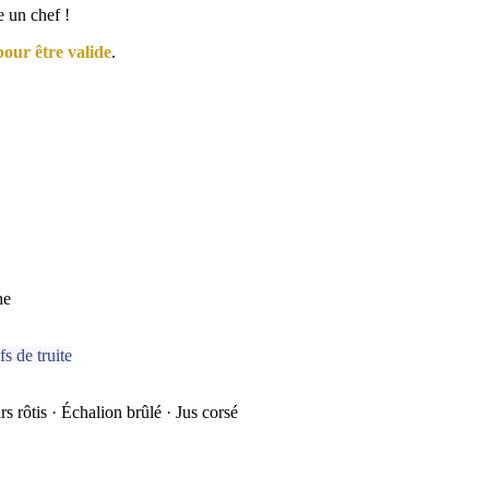
 un chef !
pour être valide
.
he
s de truite
rôtis · Échalion brûlé · Jus corsé