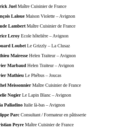
rick Juel
Maître Cuisinier de France
nçois Laloue
Maison Violette – Avignon
ude Lambert
Maître Cuisinier de France
rice Leroy
Ecole hôtelière – Avignon
ouard Loubet
Le Grizzly – La Clusaz
hieu Mairesse
Helen Traiteur – Avignon
vier Marbaud
Helen Traiteur – Avignon
ier Mathieu
Le Phébus – Joucas
hel Meissonnier
Maître Cuisinier de France
lie Nogier
Le Lapin Blanc – Avignon
lia Palladino
Italie là-bas – Avignon
lippe Parc
Consultant / Formateur en pâtisserie
istian Peyre
Maître Cuisinier de France