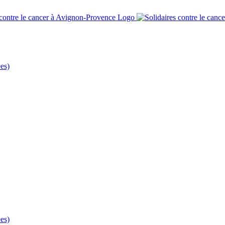
es)
es)