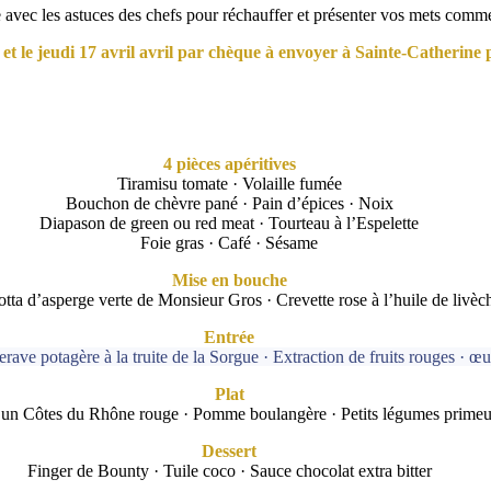
 avec les astuces des chefs pour réchauffer et présenter vos mets comme
e et le jeudi 17 avril avril par chèque à envoyer à Sainte-Catherine 
4 pièces apéritives
Tiramisu tomate · Volaille fumée
Bouchon de chèvre pané · Pain d’épices · Noix
Diapason de green ou red meat · Tourteau à l’Espelette
Foie gras · Café · Sésame
Mise en bouche
tta d’asperge verte de Monsieur Gros · Crevette rose à l’huile de livèc
Entrée
erave potagère à la truite de la Sorgue · Extraction de fruits rouges · œuf
Plat
un Côtes du Rhône rouge · Pomme boulangère · Petits légumes primeurs 
Dessert
Finger de Bounty · Tuile coco · Sauce chocolat extra bitter