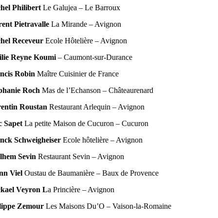
hel Philibert
Le Galujea – Le Barroux
rent Pietravalle
La Mirande – Avignon
hel Receveur
Ecole Hôtelière – Avignon
lie Reyne Koumi
– Caumont-sur-Durance
ncis Robin
Maître Cuisinier de France
phanie Roch
Mas de l’Echanson – Châteaurenard
entin Roustan
Restaurant Arlequin – Avignon
c Sapet
La petite Maison de Cucuron – Cucuron
nck Schweigheiser
Ecole hôtelière – Avignon
lhem Sevin
Restaurant Sevin – Avignon
nn Viel
Oustau de Baumanière – Baux de Provence
kael Veyron L
a Princière – Avignon
lippe Zemour
Les Maisons Du’O – Vaison-la-Romaine