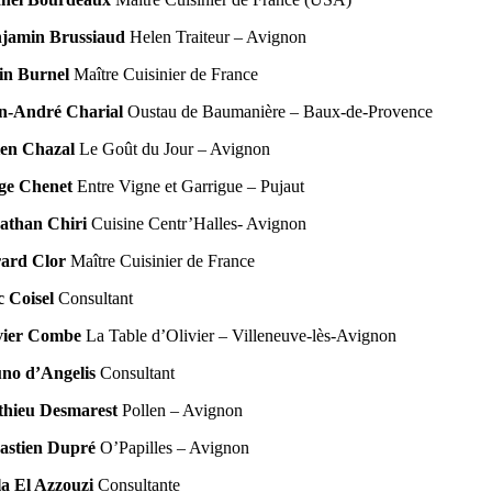
jamin Brussiaud
Helen Traiteur – Avignon
in Burnel
Maître Cuisinier de France
n-André Charial
Oustau de Baumanière – Baux-de-Provence
ien Chazal
Le Goût du Jour – Avignon
ge Chenet
Entre Vigne et Garrigue – Pujaut
athan Chiri
Cuisine Centr’Halles- Avignon
ard Clor
Maître Cuisinier de France
c Coisel
Consultant
vier Combe
La Table d’Olivier – Villeneuve-lès-Avignon
no d’Angelis
Consultant
hieu Desmarest
Pollen – Avignon
astien Dupré
O’Papilles – Avignon
la El Azzouzi
Consultante