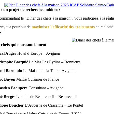
r un projet de recherche ambitieux
commandant le “Dîner des chefs à la maison”, vous participez à la réali
projet a pour but de
maximiser l’efficacité des traitements
en radiothé
.
 chefs qui nous soutiennent
cal Auger
Hôtel d’Europe – Avignon
istophe Bacquié
Le Mas Les Eydins – Bonnieux
cal Barnouin
La Maison de la Tour – Avignon
rc Bayon
Maître Cuisinier de France
astien Beaupère
Consultant – Avignon
é Bergès
La table de Beaurecueil – Beaurecueil
lippe Boucher
L’Auberge de Cassagne – Le Pontet
hel Bourdeaux
Maître Cuisinier de France (USA)