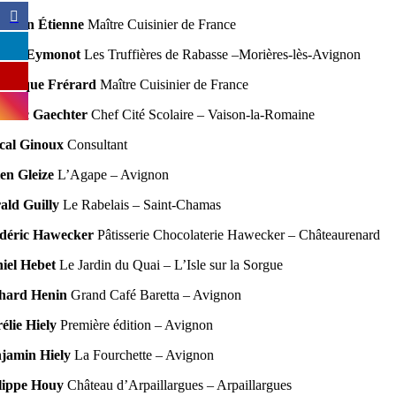
istian Étienne
Maître Cuisinier de France
anck Eymonot
Les Truffières de Rabasse –Morières-lès-Avignon
inique Frérard
Maître Cuisinier de France
déric Gaechter
Chef Cité Scolaire – Vaison-la-Romaine
cal Ginoux
Consultant
ien Gleize
L’Agape – Avignon
ald Guilly
Le Rabelais – Saint-Chamas
déric Hawecker
Pâtisserie Chocolaterie Hawecker – Châteaurenard
iel Hebet
Le Jardin du Quai – L’Isle sur la Sorgue
hard Henin
Grand Café Baretta – Avignon
élie Hiely
Première édition – Avignon
jamin Hiely
La Fourchette – Avignon
lippe Houy
Château d’Arpaillargues – Arpaillargues