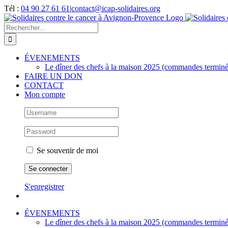
Passer
Tél :
04 90 27 61 61
|
contact@icap-solidaires.org
au
contenu
Rechercher:
ÉVENEMENTS
Le dîner des chefs à la maison 2025 (commandes terminé
FAIRE UN DON
CONTACT
Mon compte
Se souvenir de moi
S'enregistrer
ÉVENEMENTS
Le dîner des chefs à la maison 2025 (commandes terminé