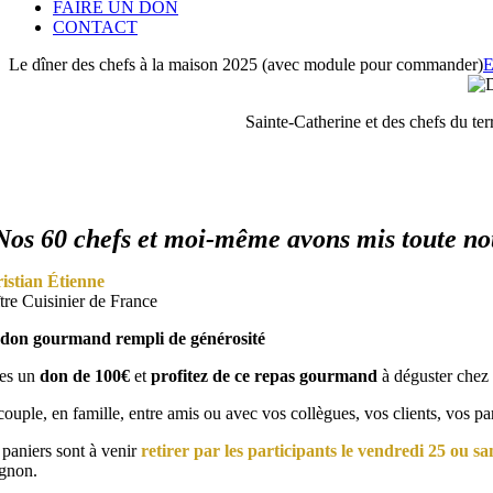
FAIRE UN DON
CONTACT
Le dîner des chefs à la maison 2025 (avec module pour commander)
Sainte-Catherine et des chefs du ter
Nos 60 chefs et moi-même avons mis toute notr
istian
Étienne
tre Cuisinier de France
don gourmand rempli de générosité
tes un
don de 100€
et
profitez de ce repas gourmand
à déguster chez 
ouple, en famille, entre amis ou avec vos collègues, vos clients, vos pa
paniers sont à venir
retirer par les participants
le ven
dredi 25 ou sa
gnon.