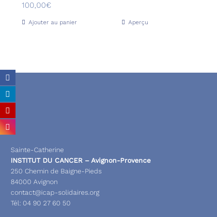
100,00
€
Ajouter au panier
Aperçu
Sainte-Catherine
INSTITUT DU CANCER – Avignon-Provence
250 Chemin de Baigne-Pieds
84000 Avignon
contact@icap-solidaires.org
Tél:
04 90 27 60 50